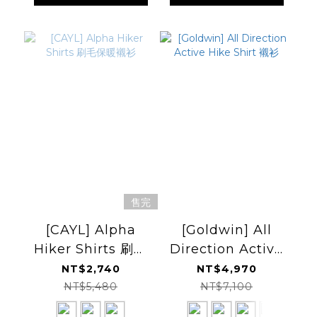
售完
[CAYL] Alpha
[Goldwin] All
Hiker Shirts 刷毛
Direction Active
保暖襯衫
Hike Shirt 襯衫
NT$2,740
NT$4,970
NT$5,480
NT$7,100