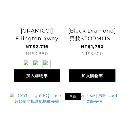
[GRAMICCI]
[Black Diamond]
Ellington 4way
男款STORMLINE
Pant 長褲
STRETCH RAIN
NT$2,716
NT$1,750
PANTS 雨褲
NT$3,880
NT$3,500
加入購物車
加入購物車
8 折