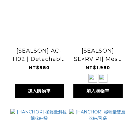
[SEALSON] AC-
[SEALSON]
H02 | Detachable
SE×RV P1| Mesh
Hip Belt for RB36
Wallet 25FW
NT$980
NT$1,980
加入購物車
加入購物車