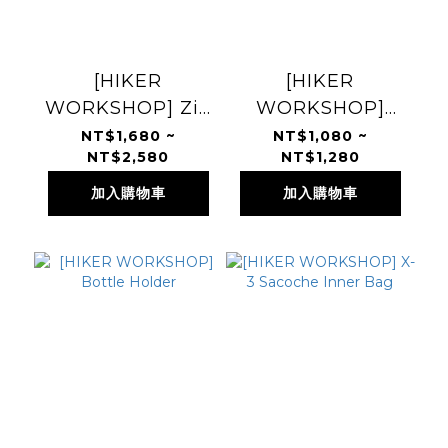
[HIKER
[HIKER
WORKSHOP] Zip
WORKSHOP]
Sack
DCF Pouch
NT$1,680 ~
NT$1,080 ~
NT$2,580
NT$1,280
加入購物車
加入購物車