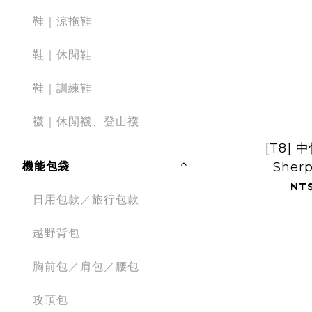
鞋｜涼拖鞋
鞋｜休閒鞋
鞋｜訓練鞋
襪｜休閒襪、登山襪
[T8] 中
Sher
機能包袋
NT$
日用包款／旅行包款
越野背包
胸前包／肩包／腰包
攻頂包