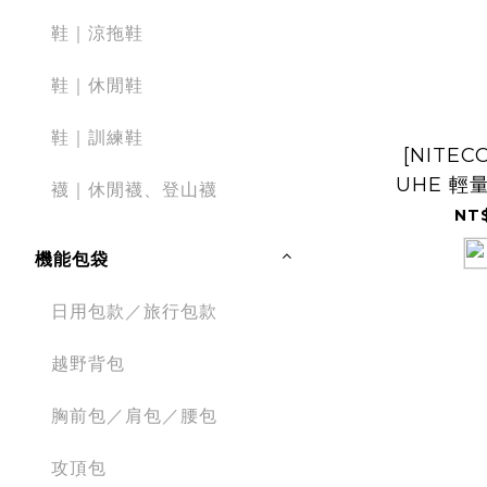
鞋｜涼拖鞋
鞋｜休閒鞋
鞋｜訓練鞋
[NITEC
UHE 輕
襪｜休閒襪、登山襪
明
NT$
機能包袋
日用包款／旅行包款
越野背包
胸前包／肩包／腰包
攻頂包