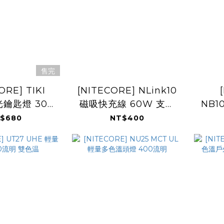
售完
ORE] TIKI
[NITECORE] NLink10
光鑰匙燈 300
磁吸快充線 60W 支援
NB1
流明
PD/QC 隨身掛扣
版 
$680
NT$400
100