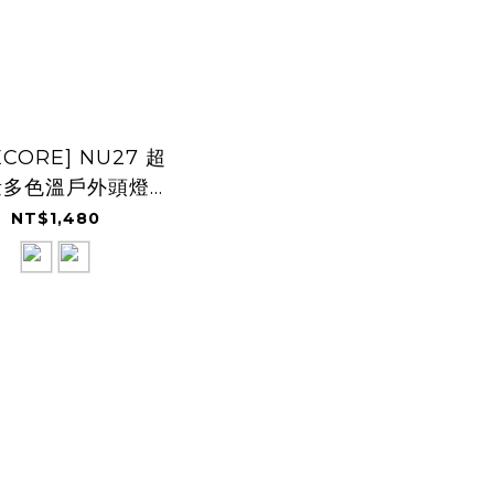
ECORE] NU27 超
量多色溫戶外頭燈
00流明 附背夾
NT$1,480