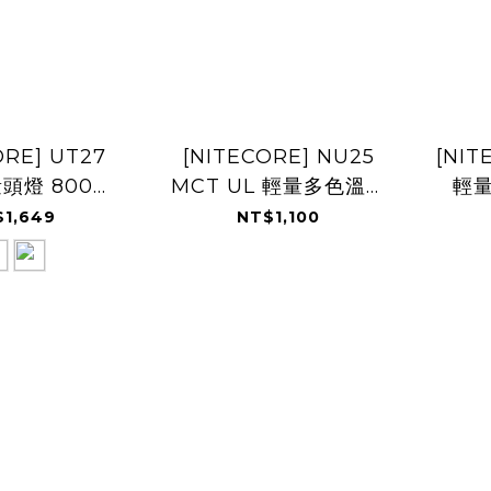
ORE] UT27
[NITECORE] NU25
[NIT
量頭燈 800流
MCT UL 輕量多色溫頭
輕
 雙色温
燈 400流明
6
1,649
NT$1,100