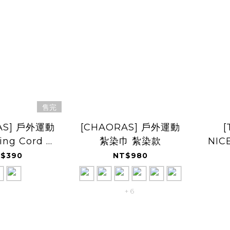
售完
AS] 戶外運動
[CHAORAS] 戶外運動
[
ng Cord 編
紮染巾 紮染款
NIC
繩扣
Ca
$390
NT$980
+ 6