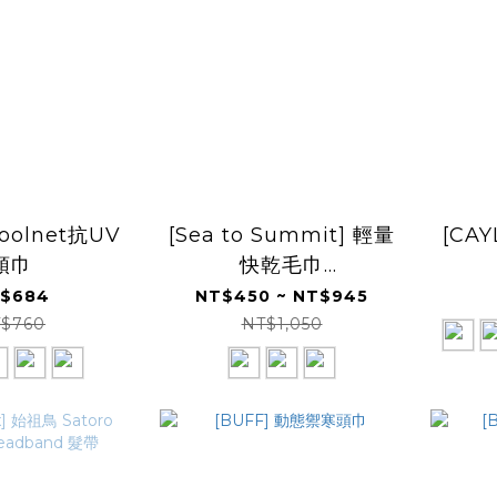
Coolnet抗UV
[Sea to Summit] 輕量
[CAY
頭巾
快乾毛巾
（STSACP071031）
$684
NT$450 ~ NT$945
$760
NT$1,050