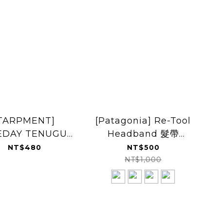
TARPMENT]
[Patagonia] Re-Tool
EDAY TENUGUI
Headband 髮帶
mo White 手巾
(PT22251)
NT$480
NT$500
NT$1,000