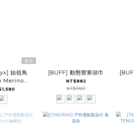
售完
eryx] 始祖鳥
[BUFF] 動態禦寒頭巾
[BU
o Merino
NT$882
band 髮帶
NT$980
$1,580