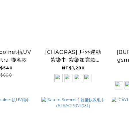
Coolnet抗UV
[CHAORAS] 戶外運動
[BU
ltra 聯名款
紮染巾 紮染加寬款
gs
26SS
$540
NT$1,280
$600