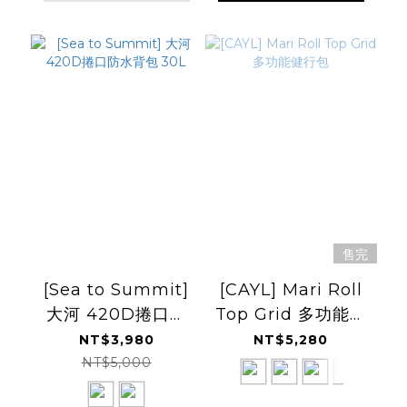
售完
[Sea to Summit]
[CAYL] Mari Roll
大河 420D捲口防
Top Grid 多功能健
水背包 30L
行包
NT$3,980
NT$5,280
NT$5,000