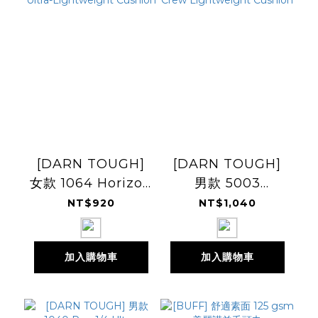
[DARN TOUGH]
[DARN TOUGH]
女款 1064 Horizon
男款 5003
Micro Crew
Willoughby
NT$920
NT$1,040
Ultra-
Micro Crew
Lightweight
Lightweight
加入購物車
加入購物車
Cushion
Cushion