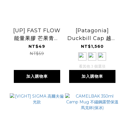
[UP] FAST FLOW
[Patagonia]
能量果膠 芒果青風
Duckbill Cap 越野
味
小帽 SS26
NT$49
NT$1,560
(PT28818)
NT$59
看其他 3 個選項
加入購物車
加入購物車