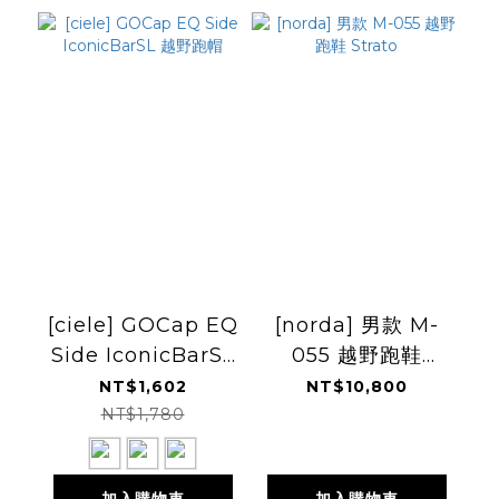
[ciele] GOCap EQ
[norda] 男款 M-
Side IconicBarSL
055 越野跑鞋
越野跑帽
Strato
NT$1,602
NT$10,800
NT$1,780