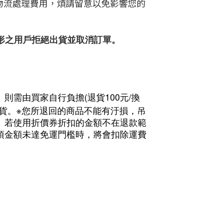
物流處理費用，煩請留意以免影響您的
形之用戶拒絕出貨並取消訂單。
(
100
/
）則需由買家自行負擔
退貨
元
換
※
貨。
您所退回的商品不能有汙損，吊
。若使用折價券折扣的金額不在退款範
項金額未達免運門檻時，將會扣除運費