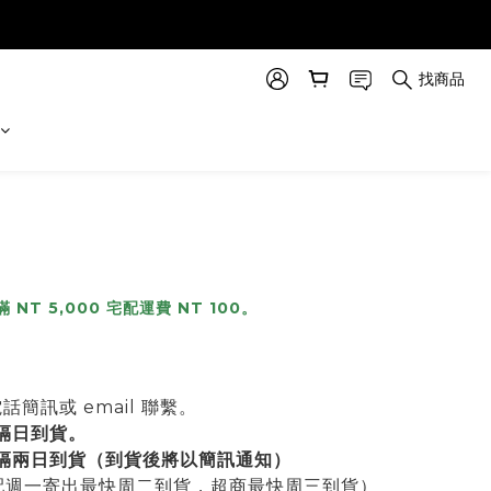
找商品
滿
NT
5,000 宅配運費 NT 100。
訊或 email 聯繫。
隔日到貨。
快隔兩日到貨（到貨後將以簡訊通知）
宅配週一寄出最快周二到貨，超商最快周三到貨）