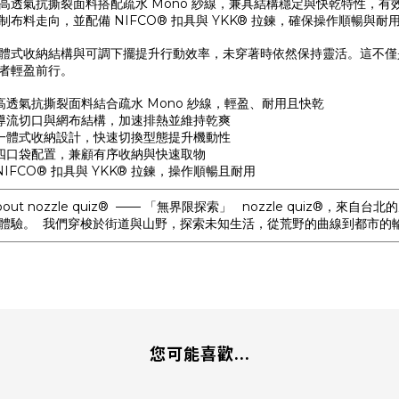
高透氣抗撕裂面料搭配疏水 Mono 紗線，兼具結構穩定與快乾特性，
制布料走向，並配備 NIFCO® 扣具與 YKK® 拉鍊，確保操作順暢與耐
體式收納結構與可調下擺提升行動效率，未穿著時依然保持靈活。這不僅
者輕盈前行。
 高透氣抗撕裂面料結合疏水 Mono 紗線，輕盈、耐用且快乾
 導流切口與網布結構，加速排熱並維持乾爽
 一體式收納設計，快速切換型態提升機動性
 四口袋配置，兼顧有序收納與快速取物
 NIFCO® 扣具與 YKK® 拉鍊，操作順暢且耐用
bout nozzle quiz® —— 「無界限探索」 nozzle quiz
體驗。 我們穿梭於街道與山野，探索未知生活，從荒野的曲線到都市的
您可能喜歡...