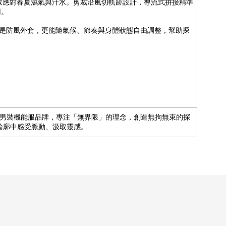
有效應對春夏濕氣與汗水。剪裁沿風切軌跡設計，導流式拼接精準
用。
是防風外套，更能隨氣候、節奏與身體狀態自由調整，幫助探
®，來自台北的男裝機能服品牌，專注「無界限」的理念，創造無拘無束的探
輪廓中感受脈動、汲取靈感。