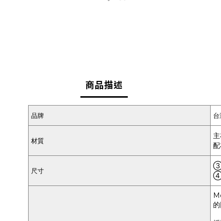
商品描述
品牌
台
主
材質
配
③
尺寸
④
M
的