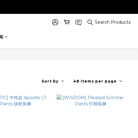
Search Products
知
Sort by
48 Items per page