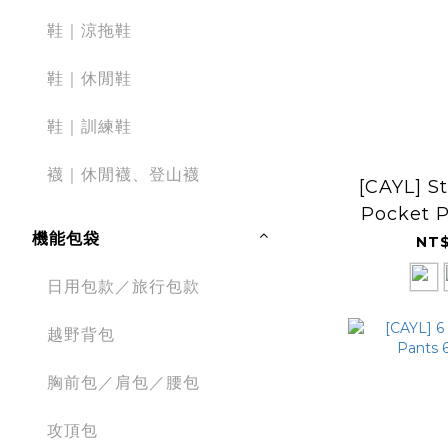
鞋｜涼拖鞋
鞋｜休閒鞋
鞋｜訓練鞋
襪｜休閒襪、登山襪
[CAYL] S
Pocket 
機能包袋
口
NT$
日用包款／旅行包款
越野背包
胸前包／肩包／腰包
攻頂包