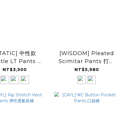
STATIC] 中性款
[WISDOM] Pleated
tle LT Pants 快
Scimitar Pants 打褶
乾長褲
長褲
NT$3,500
NT$5,980