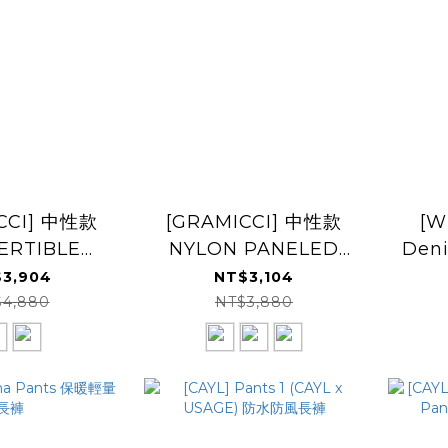
CCI] 中性款
[GRAMICCI] 中性款
[W
ERTIBLE
NYLON PANELED
Den
PANT 兩截褲
TREK PANT
3,904
NT$3,104
$4,880
NT$3,880