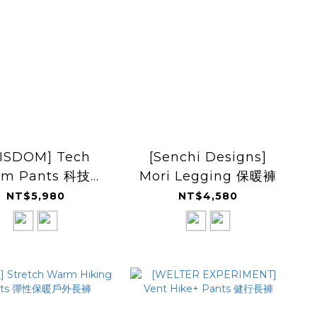
ISDOM] Tech
[Senchi Designs]
im Pants 科技丹
Mori Legging 保暖褲
寧長褲
NT$5,980
NT$4,580