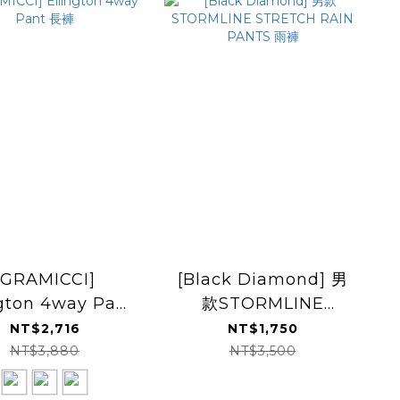
[GRAMICCI]
[Black Diamond] 男
ngton 4way Pant
款STORMLINE
長褲
STRETCH RAIN
NT$2,716
NT$1,750
PANTS 雨褲
NT$3,880
NT$3,500