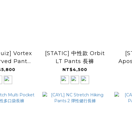
quiz] Vortex
[STATIC] 中性款 Orbit
[
rved Pants
LT Pants 長褲
Apos
兩截褲
5,800
NT$4,500