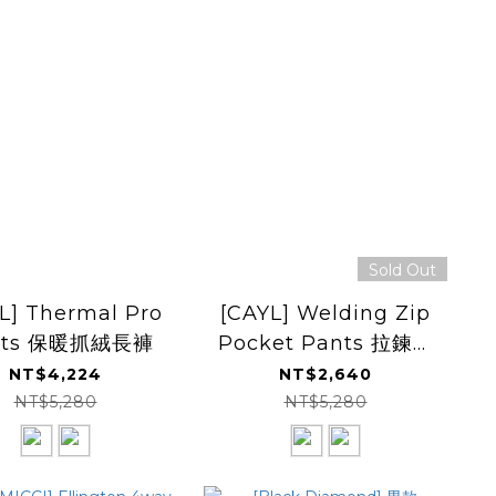
Sold Out
L] Thermal Pro
[CAYL] Welding Zip
nts 保暖抓絨長褲
Pocket Pants 拉鍊多
口袋長褲
NT$4,224
NT$2,640
NT$5,280
NT$5,280