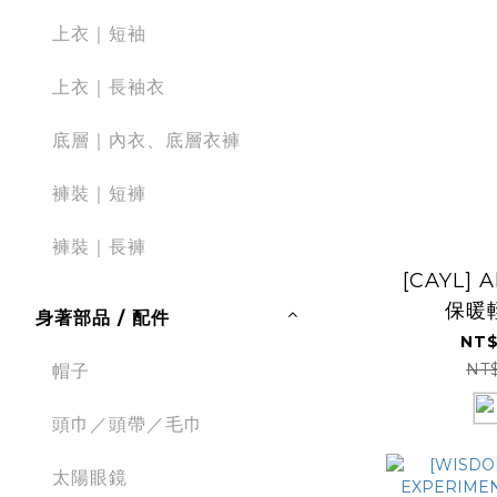
上衣｜短袖
上衣｜長袖衣
底層｜內衣、底層衣褲
褲裝｜短褲
褲裝｜長褲
[CAYL] A
保暖
身著部品 / 配件
NT$
NT
帽子
頭巾／頭帶／毛巾
太陽眼鏡