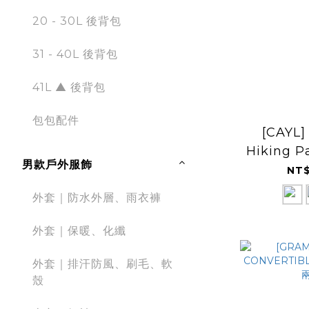
20 - 30L 後背包
31 - 40L 後背包
41L ▲ 後背包
包包配件
[CAYL]
Hiking 
男款戶外服飾
NT$
外套｜防水外層、雨衣褲
外套｜保暖、化纖
外套｜排汗防風、刷毛、軟
殼