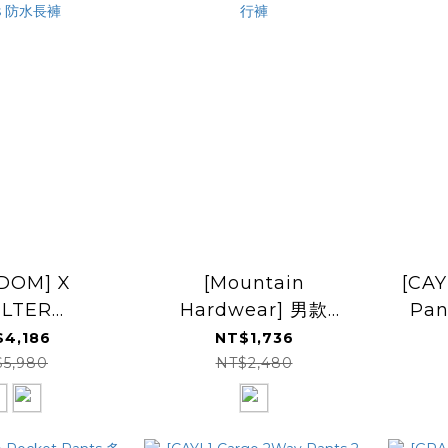
DOM] X
[Mountain
[CAY
LTER
Hardwear] 男款
Pa
RIMENT
Yumalino Lined
4,186
NT$1,736
 Hike Pants
Pant 軟殼刷毛健行褲
$5,980
NT$2,480
水長褲