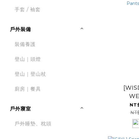
手套 / 袖套
戶外裝備
裝備養護
登山｜頭燈
登山｜登山杖
[WIS
廚房｜餐具
WE
EXPE
NT$
戶外寢室
Variable
NT
防
戶外睡墊、枕頭