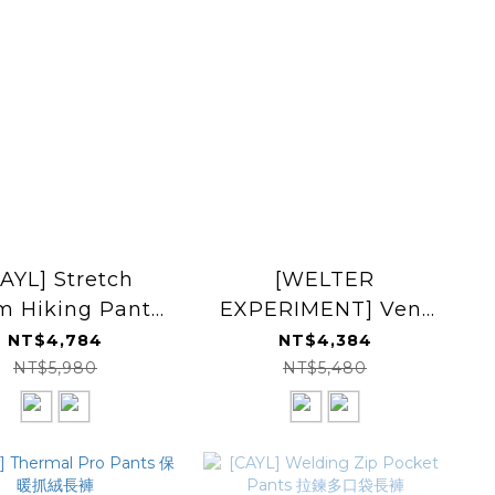
AYL] Stretch
[WELTER
 Hiking Pants
EXPERIMENT] Vent
性保暖戶外長褲
Hike+ Pants 健行長褲
NT$4,784
NT$4,384
NT$5,980
NT$5,480