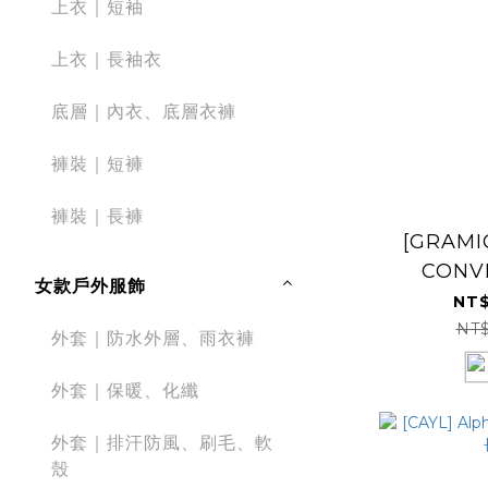
上衣｜短袖
上衣｜長袖衣
底層｜內衣、底層衣褲
褲裝｜短褲
褲裝｜長褲
[GRAMI
CONV
女款戶外服飾
CARGO 
NT$
NT
外套｜防水外層、雨衣褲
外套｜保暖、化纖
外套｜排汗防風、刷毛、軟
殼