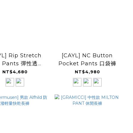
L] Rip Stretch
[CAYL] NC Button
t Pants 彈性透氣
Pocket Pants 口袋褲
長褲
NT$4,680
NT$4,980