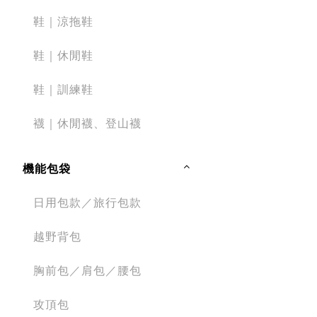
鞋｜涼拖鞋
鞋｜休閒鞋
鞋｜訓練鞋
襪｜休閒襪、登山襪
機能包袋
日用包款／旅行包款
越野背包
胸前包／肩包／腰包
攻頂包