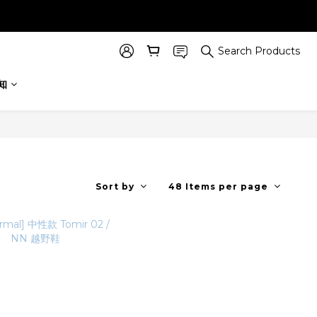
Search Products
知
Sort by
48 Items per page