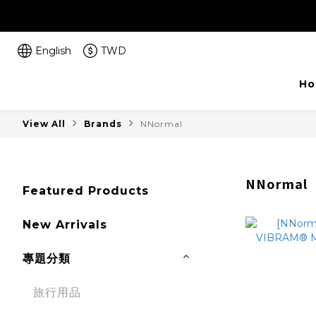
English
TWD
Ho
View All
Brands
NNormal
NNormal
Featured Products
New Arrivals
專題分類
旅行用品