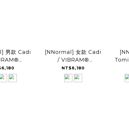
l] 男款 Cadi
[NNormal] 女款 Cadi
[N
IBRAM®
/ VIBRAM®
Tomi
rip 越野鞋
Megagrip 越野鞋
6,180
NT$6,180