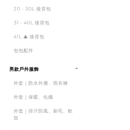
20 - 30L 後背包
31 - 40L 後背包
41L ▲ 後背包
包包配件
男款戶外服飾
外套｜防水外層、雨衣褲
外套｜保暖、化纖
外套｜排汗防風、刷毛、軟
殼