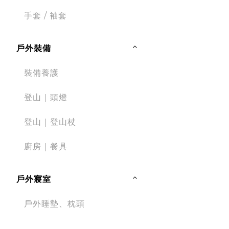
手套 / 袖套
戶外裝備
裝備養護
登山｜頭燈
登山｜登山杖
廚房｜餐具
戶外寢室
戶外睡墊、枕頭