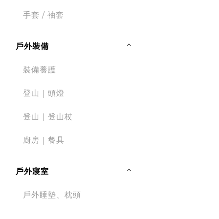
手套 / 袖套
戶外裝備
裝備養護
登山｜頭燈
登山｜登山杖
廚房｜餐具
戶外寢室
戶外睡墊、枕頭