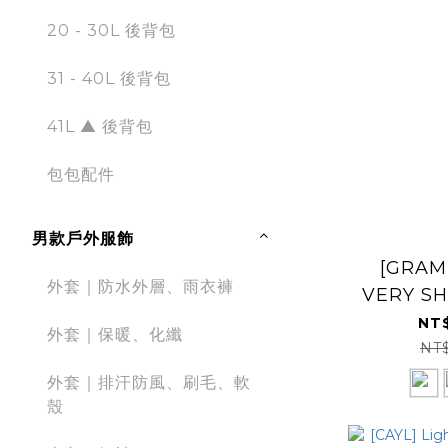
20 - 30L 後背包
31 - 40L 後背包
41L ▲ 後背包
包包配件
男款戶外服飾
[GRAM
外套｜防水外層、雨衣褲
VERY S
NT$
外套｜保暖、化纖
NT
外套｜排汗防風、刷毛、軟
殼