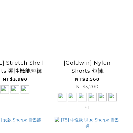
L] Stretch Shell
[Goldwin] Nylon
orts 彈性機能短褲
Shorts 短褲
(GL75185)
NT$3,980
NT$2,560
NT$3,200
+ 1