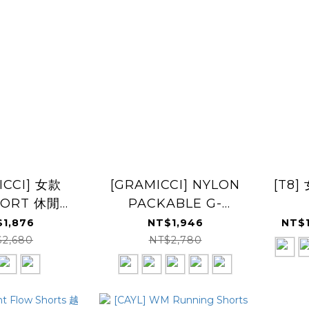
ICCI] 女款
[GRAMICCI] NYLON
[T8]
HORT 休閒短
PACKABLE G-
褲
SHORT 休閒短褲
1,876
NT$1,946
NT$1
$2,680
NT$2,780