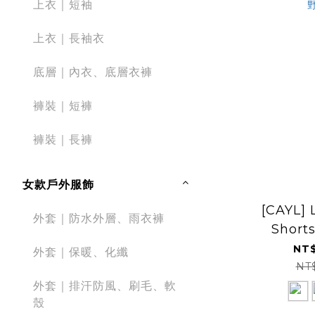
上衣｜短袖
上衣｜長袖衣
底層｜內衣、底層衣褲
褲裝｜短褲
褲裝｜長褲
女款戶外服飾
[CAYL] 
外套｜防水外層、雨衣褲
Shor
NT$
外套｜保暖、化纖
NT
外套｜排汗防風、刷毛、軟
殼