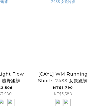
Light Flow
[CAYL] WM Running
ts 越野跑褲
Shorts 24SS 女款跑褲
2,506
NT$1,790
$3,580
NT$3,580