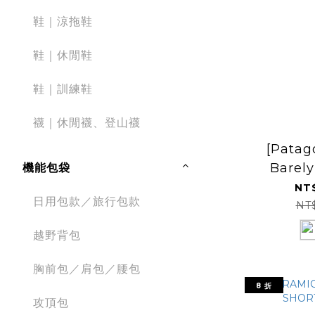
鞋｜涼拖鞋
鞋｜休閒鞋
鞋｜訓練鞋
襪｜休閒襪、登山襪
[Patag
Barely
機能包袋
Shorts 
NT
日用包款／旅行包款
短褲 SS25
NT
越野背包
胸前包／肩包／腰包
8 折
攻頂包