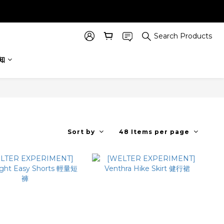
Search Products
知
Sort by
48 Items per page