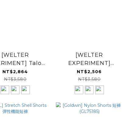
[WELTER
[WELTER
RIMENT] Talon
EXPERIMENT]
t Easy Shorts 輕
Venthra Hike Skirt
NT$2,864
NT$2,506
量短褲
健行裙
NT$3,580
NT$3,580