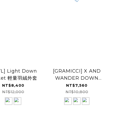
YL] Light Down
[GRAMICCI] X AND
cket 輕量羽絨外套
WANDER DOWN
VEST 羽絨背心
NT$8,400
NT$7,560
NT$12,000
NT$10,800