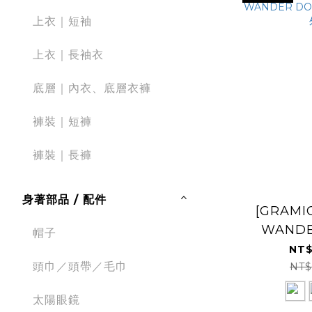
上衣｜短袖
上衣｜長袖衣
底層｜內衣、底層衣褲
褲裝｜短褲
褲裝｜長褲
身著部品 / 配件
[GRAMIC
WAND
帽子
JACK
NT$
頭巾／頭帶／毛巾
NT$
太陽眼鏡