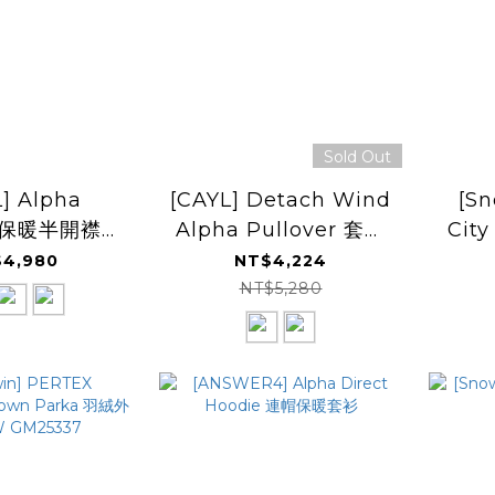
Sold Out
] Alpha
[CAYL] Detach Wind
[S
er 保暖半開襟套
Alpha Pullover 套頭
Cit
衫
保暖衫
4,980
NT$4,224
NT$5,280