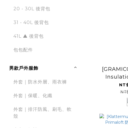
20 - 30L 後背包
31 - 40L 後背包
41L ▲ 後背包
包包配件
男款戶外服飾
[GRAMICC
Insulat
外套｜防水外層、雨衣褲
Ve
NT$
NT
外套｜保暖、化纖
外套｜排汗防風、刷毛、軟
殼