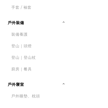
手套 / 袖套
戶外裝備
裝備養護
登山｜頭燈
登山｜登山杖
廚房｜餐具
戶外寢室
戶外睡墊、枕頭