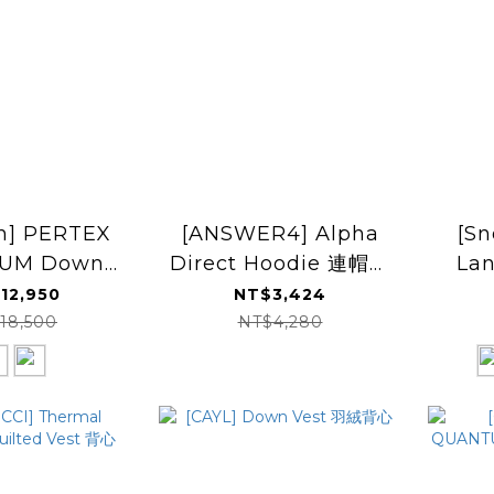
n] PERTEX
[ANSWER4] Alpha
[S
UM Down
Direct Hoodie 連帽保
La
羽絨外套 25FW
暖套衫
12,950
NT$3,424
25337
18,500
NT$4,280