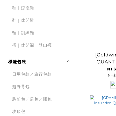
鞋｜涼拖鞋
鞋｜休閒鞋
鞋｜訓練鞋
襪｜休閒襪、登山襪
[Goldwi
QUANT
機能包袋
Parka 
NT$
日用包款／旅行包款
GM
NT$
越野背包
胸前包／肩包／腰包
攻頂包