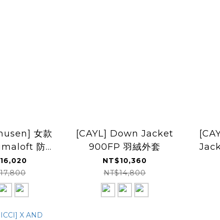
rmusen] 女款
[CAYL] Down Jacket
[CA
imaloft 防風
900FP 羽絨外套
Ja
連帽外套
16,020
NT$10,360
17,800
NT$14,800