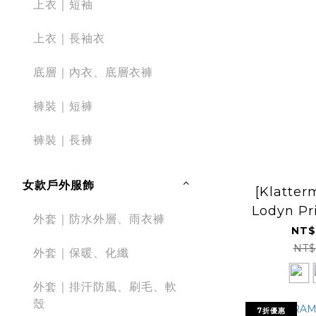
上衣｜短袖
上衣｜長袖衣
底層｜內衣、底層衣褲
褲裝｜短褲
褲裝｜長褲
女款戶外服飾
[Klatte
Lodyn Pr
外套｜防水外層、雨衣褲
保暖
NT$
NT$
外套｜保暖、化纖
外套｜排汗防風、刷毛、軟
殼
7折優惠