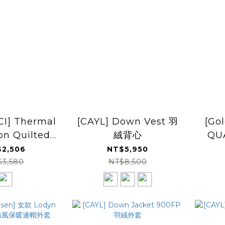
I] Thermal
[CAYL] Down Vest 羽
[Go
ion Quilted
絨背心
QU
st 背心
P
2,506
NT$5,950
$3,580
NT$8,500