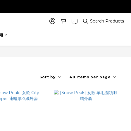
Search Products
知
Sort by
48 Items per page