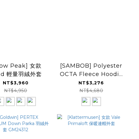
now Peak] 女款
[SAMBOB] Polyester
nd 輕量羽絨外套
OCTA Fleece Hoodie
Wide
NT$3,960
NT$3,276
NT$4,950
NT$4,680