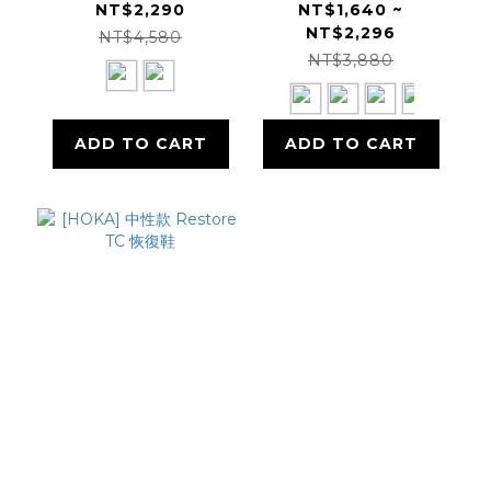
運動休閒鞋
鞋
NT$2,290
NT$1,640 ~
NT$2,296
NT$4,580
NT$3,880
ADD TO CART
ADD TO CART