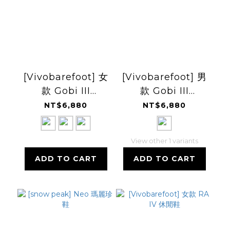
[Vivobarefoot] 女
[Vivobarefoot] 男
款 Gobi III
款 Gobi III
Sneaker Primus
Sneaker Primus
NT$6,880
NT$6,880
Leather 休閒鞋
Leather 休閒鞋
View other 1 variants
ADD TO CART
ADD TO CART