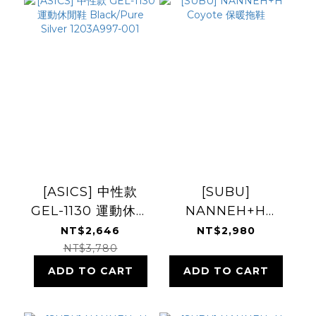
[ASICS] 中性款
[SUBU]
GEL-1130 運動休閒
NANNEH+H
鞋 Black/Pure
Coyote 保暖拖鞋
NT$2,646
NT$2,980
Silver 1203A997-
NT$3,780
001
ADD TO CART
ADD TO CART