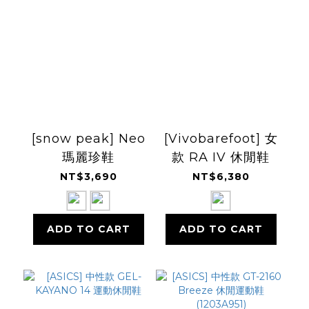
[snow peak] Neo
[Vivobarefoot] 女
瑪麗珍鞋
款 RA IV 休閒鞋
NT$3,690
NT$6,380
ADD TO CART
ADD TO CART