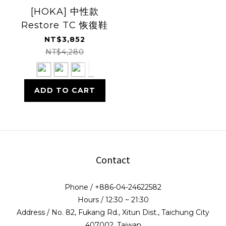
[HOKA] 中性款
Restore TC 恢復鞋
NT$3,852
NT$4,280
ADD TO CART
Contact
Phone / +886-04-24622582
Hours / 12:30 ~ 21:30
Address / No. 82, Fukang Rd., Xitun Dist., Taichung City
407002, Taiwan