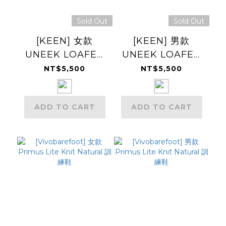
Sold Out
Sold Out
[KEEN] 女款
[KEEN] 男款
UNEEK LOAFER
UNEEK LOAFER
樂福鞋
樂福鞋
NT$5,500
NT$5,500
（1032746）
（1032748）
ADD TO CART
ADD TO CART