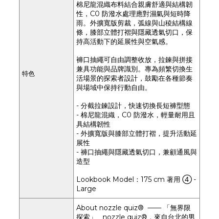
棉尼龍混織布料結合親膚舒適與結構韌
性，C0 防潑水處理應對濕氣與短時降
雨。外擴寬版剪裁，弧線與山稜結構線
條，膝部立體打褶與隱藏透氣切口，保
持高活動下的延展性與空氣感。
褲口抽繩可自由調整收放，拉鍊與拼接
兼具功能與品牌識別。專為頻繁切換生
特色
活場景的探索者設計，鼓勵在各種節奏
與場域中保持行動自由。
- 分截拉鍊設計，快速切換長短褲型態
- 棉尼龍混織，C0 防潑水，輕量耐用且
具結構韌性
- 外擴寬版與膝部立體打褶，提升活動延
展性
- 褲口抽繩與隱藏透氣切口，兼顧通風與
造型
Lookbook Model：175 cm 著用 ④ -
Large
About nozzle quiz® —— 「無界限
探索」 nozzle quiz®，來自台北的男