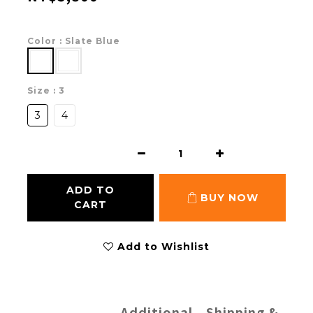
Color
: Slate Blue
Size
: 3
3
4
ADD TO
BUY NOW
CART
Add to Wishlist
Additional
Shipping &