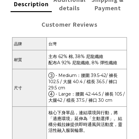
Description
details
Payment
Customer Reviews
品牌
台灣
主布 62% 棉, 38% 尼龍纖維
材質
配布A 92% 尼龍纖維, 8% 彈性纖維
③ - Medium：腰圍 39.5-42/ 褲長
102.5 / 大腿 40.4 / 檔長 36.5 / 褲口
29.5 cm
尺寸
④ - Large：腰圍 42-44.5 / 褲長 105 /
大腿42 / 檔長 37.5 / 褲口 30 cm
核心下身單品，連結環境與行動，將
「適應環境」延伸為「主動選擇」。結
構分截拉鍊提供即時通風與活動度，靈
活性融入服裝輪廓。