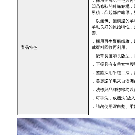
．採用美麗諾羊毛與再
凹凸條狀的針織結構：
累積；凸起部位略厚，
．以無氯、無樹脂的羊
羊毛良好的原始特性，
善。
．採用再生聚酯纖維，
產品特色
裁廢料回收再利用。
．後背長度加長版型，
．下擺具有友善女性腰
．整體採用平縫工法，
．美麗諾羊毛來自澳洲
．洗標與品牌標籤均以
．可手洗，或機洗(放入
．請勿使用漂白劑、柔