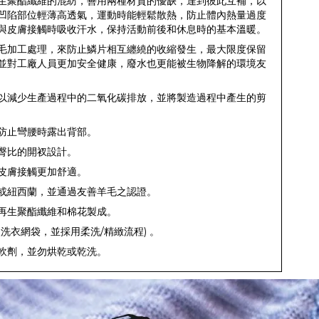
生聚酯纖維的混紡，善用兩種材質的優缺，達到彼此互補，以
凹陷部位輕薄高透氣，運動時能輕鬆散熱，防止體內熱量過度
與皮膚接觸時吸收汗水，保持活動前後和休息時的基本溫暖。
毛加工處理，來防止鱗片相互纏繞的收縮發生，最大限度保留
並對工廠人員更加安全健康，廢水也更能被生物降解的環境友
以減少生產過程中的二氧化碳排放，並將製造過程中產生的剪
防止彎腰時露出背部。
臀比的開衩設計。
皮膚接觸更加舒適。
或紐西蘭，並通過友善羊毛之認證。
再生聚酯纖維和棉花製成。
洗衣網袋，並採用柔洗/精緻流程) 。
軟劑，並勿烘乾或乾洗。