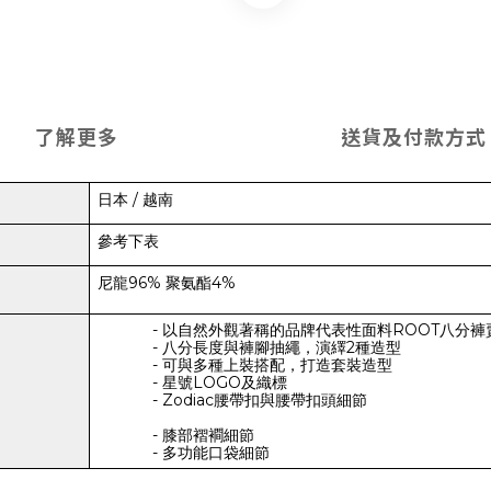
了解更多
送貨及付款方式
日本 / 越南
參考下表
尼龍96% 聚氨酯4%
- 以自然外觀著稱的品牌代表性面料ROOT八分褲
- 八分長度與褲腳抽繩，演繹2種造型
- 可與多種上裝搭配，打造套裝造型
- 星號LOGO及織標
- Zodiac腰帶扣與腰帶扣頭細節
- 膝部褶襇細節
- 多功能口袋細節