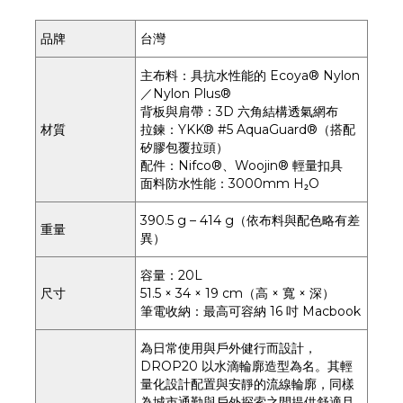
品牌
台灣
主布料：具抗水性能的 Ecoya® Nylon
／Nylon Plus®
背板與肩帶：3D 六角結構透氣網布
材質
拉鍊：YKK® #5 AquaGuard®（搭配
矽膠包覆拉頭）
配件：Nifco®、Woojin® 輕量扣具
面料防水性能：3000mm H₂O
390.5 g – 414 g（依布料與配色略有差
重量
異）
容量：20L
尺寸
51.5 × 34 × 19 cm（高 × 寬 × 深）
筆電收納：最高可容納 16 吋 Macbook
為日常使用與戶外健行而設計，
DROP20 以水滴輪廓造型為名。其輕
量化設計配置與安靜的流線輪廓，同樣
為城市通勤與戶外探索之間提供舒適且