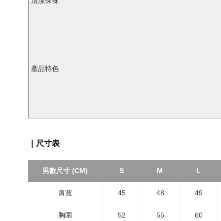
清潔保養
產品特色
｜尺寸表
男款尺寸 (CM)
S
M
L
肩寬
45
48
49
胸圍
52
55
60