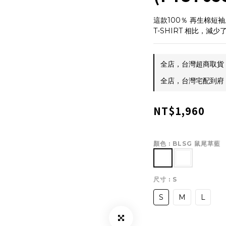
這款100％ 再生棉短
T-SHIRT 相比，
全店，台灣超商取貨 $
全店，台灣宅配到府 $
NT$1,960
顏色
: BLSG 鼠尾草藍
尺寸
: S
S
M
L