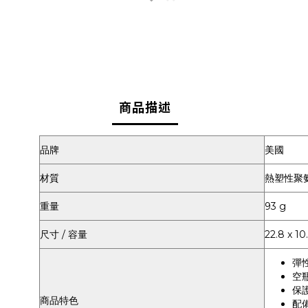
商品描述
品牌
美國
材質
熱塑性聚氨
重量
93 g
尺寸 / 容量
22.8 x 1
彈
空
保
商品特色
配