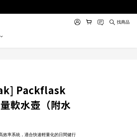
找商品
立即購買
k] Packflask
 輕量軟水壺（附水
高效率系統，適合快速輕量化的日間健行