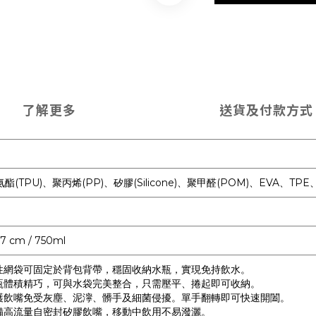
了解更多
送貨及付款方式
酯(TPU)、聚丙烯(PP)、矽膠(Silicone)、聚甲醛(POM)、EVA、TP
0.7 cm / 750ml
性網袋可固定於背包背帶，穩固收納水瓶，實現免持飲水。
瓶體積精巧，可與水袋完美整合，只需壓平、捲起即可收納。
護飲嘴免受灰塵、泥濘、髒手及細菌侵擾。單手翻轉即可快速開闔。
備高流量自密封矽膠飲嘴，移動中飲用不易潑灑。