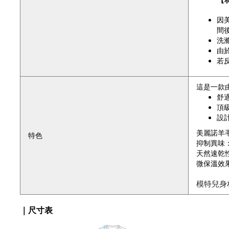
【
因
間
洗
由
若
這是一款
舒
頂
設
美麗諾羊
特色
抑制異味
天然速乾
微保溫效
模特兒身
｜尺寸表