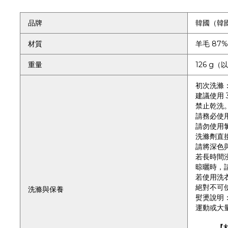
品牌
韓國（韓
材質
羊毛 87%
重量
126 g（
初次洗滌
建議使用 
禁止乾洗
請務必使
請勿使用
洗滌劑直
請將深色
若長時間
晾曬時，
若使用洗衣
絕對不可
洗滌與保養
熨燙說明
運動或大