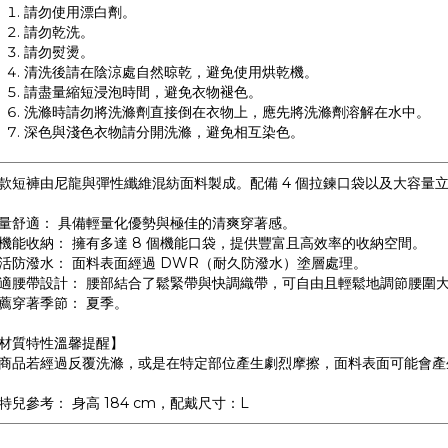
請勿使用漂白劑。
請勿乾洗。
請勿熨燙。
清洗後請在陰涼處自然晾乾，避免使用烘乾機。
請盡量縮短浸泡時間，避免衣物褪色。
洗滌時請勿將洗滌劑直接倒在衣物上，應先將洗滌劑溶解在水中。
深色與淺色衣物請分開洗滌，避免相互染色。
款短褲由尼龍與彈性纖維混紡面料製成。配備 4 個拉鍊口袋以及大容量
量舒適： 具備輕量化優勢與極佳的清爽穿著感。
機能收納： 擁有多達 8 個機能口袋，提供豐富且高效率的收納空間。
活防潑水： 面料表面經過 DWR（耐久防潑水）塗層處理。
適腰帶設計： 腰部結合了鬆緊帶與快調織帶，可自由且輕鬆地調節腰圍
薦穿著季節： 夏季。
材質特性溫馨提醒】
商品若經過反覆洗滌，或是在特定部位產生劇烈摩擦，面料表面可能會產
特兒參考： 身高 184 cm，配戴尺寸：L