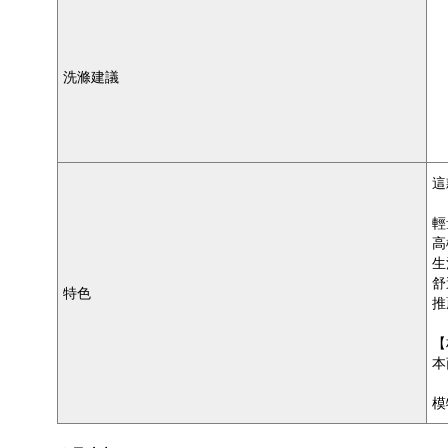
洗滌建議
這
輕
高
生
舒
特色
推
【
本
模