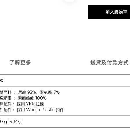
加入購物車
了解更多
送貨及付款方式
國
體面料 ： 尼龍 93%、聚氨酯 7%
袋網眼 ： 聚酯纖維 100%
鍊配件： 採用 YKK 拉鍊
件配件： 採用 Woojin Plastic 扣件
0 g (S 尺寸)