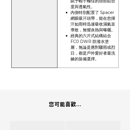
賦予帽子極佳的頭部貼合
度與透氣性。
內側特別配置了 Spacer
網眼吸汗頭帶，能在您揮
汗如雨時迅速吸收濕氣並
導散，無懼炎熱與曝曬。
經典的六片式結構結合
FC0 DWR 防潑水塗
層，無論是應對驟雨或烈
日，都是戶外愛好者最洗
鍊的裝備選擇。
您可能喜歡...