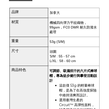
品牌
加拿大
材質
機械四向彈力平紋織物，
99gsm，FC0 DWR 耐久防潑水
處理
重量
53g (S/M)
尺寸
頭圍
S/M :
55 - 57 cm
L/XL : 58 - 60 cm
商品特色
可調節、吸濕排汗的六片式棒球
帽，專為徒步健行與攀登活動設
計
這款僅 53g 的輕量棒球
帽，是為了在高強度探險
中維持清爽而設計。
選用臺灣生產的
Circuit™ 高彈性面料，