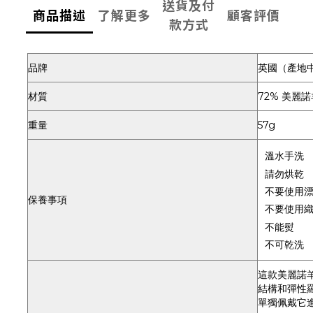
送貨及付
商品描述
了解更多
顧客評價
款方式
品牌
英國（產地中
材質
72% 美麗諾
重量
57g
溫水手洗
請勿烘乾
不要使用
保養事項
不要使用
不能熨
不可乾洗
這款美麗諾
結構和彈性
單獨佩戴它