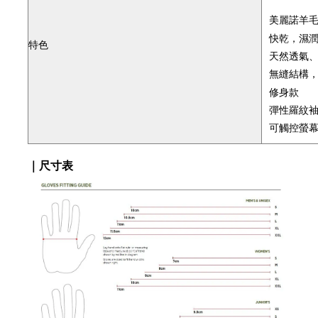
美麗諾羊
快乾，濕
特色
天然透氣
無縫結構
修身款
彈性羅紋
可觸控螢
｜尺寸表