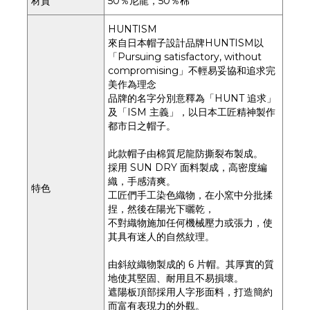
材質
50％尼龍，50％棉
HUNTISM
來自日本帽子設計品牌HUNTISM以
「Pursuing satisfactory, without
compromising」不輕易妥協和追求完
美作為理念
品牌的名字分別意釋為「HUNT 追求」
及「ISM 主義」，以日本工匠精神製作
都市日之帽子。
此款帽子由棉質尼龍防撕裂布製成。
採用 SUN DRY 面料製成，高密度編
織，手感清爽。
特色
工匠們手工染色織物，在小窯中分批揉
捏，然後在陽光下曬乾，
不對織物施加任何機械壓力或張力，使
其具有迷人的自然紋理。
由斜紋織物製成的 6 片帽。其厚實的質
地使其堅固、耐用且不易損壞。
遮陽板頂部採用人字形面料，打造簡約
而富有表現力的外觀。