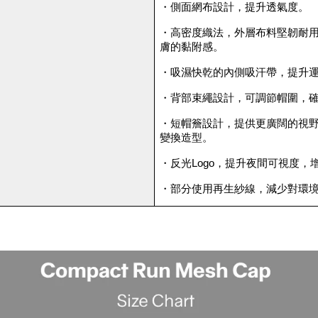
・側面網布設計，提升透氣度。
・
高密度織法，外層布料堅韌耐
膚的黏附感。
・
吸濕快乾的內側吸汗帶，提升
・
背部束繩設計，可調節帽圍，
・
短帽簷設計，提供更廣闊的視
變換造型。
・
反光Logo，提升夜間可視度，
・
部分使用再生紗線，減少對環