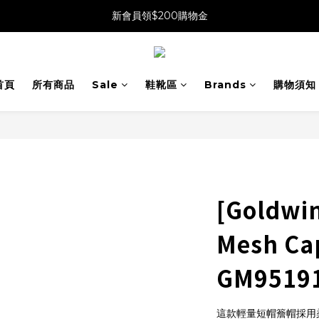
新會員領$200購物金
首頁
所有商品
Sale
鞋靴區
Brands
購物須知
[Goldwi
Mesh 
GM9519
這款輕量短帽簷帽採用