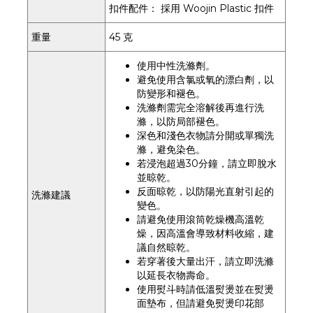
扣件配件： 採用 Woojin Plastic 扣件
重量
45 克
使用中性洗滌劑。
避免使用含氯或氧的漂白劑，以
防變形和褪色。
洗滌劑需完全溶解後再進行洗
滌，以防局部褪色。
深色和淺色衣物請分開或單獨洗
滌，避免染色。
若浸泡超過30分鐘，請立即脫水
並晾乾。
反面晾乾，以防陽光直射引起的
洗滌建議
變色。
請避免使用滾筒乾燥機高溫乾
燥，因高溫會導致材料收縮，建
議自然晾乾。
若穿著後大量出汗，請立即洗滌
以延長衣物壽命。
使用熨斗時請低溫熨燙並在熨燙
面墊布，但請避免熨燙印花部