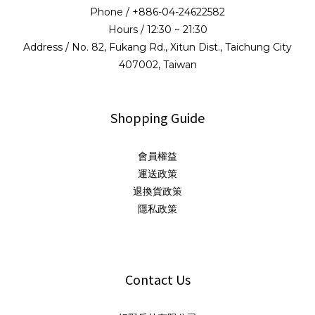
Phone / +886-04-24622582
Hours / 12:30 ~ 21:30
Address / No. 82, Fukang Rd., Xitun Dist., Taichung City
407002, Taiwan
Shopping Guide
會員權益
運送政策
退換貨政策
隱私政策
Contact Us