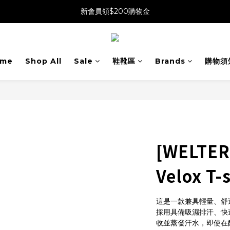
新會員領$200購物金
me
Shop All
Sale
鞋靴區
Brands
購物須
[WELTER
Velox T
這是一款兼具輕量、舒適
採用具備吸濕排汗、快
收並蒸發汗水，即使在