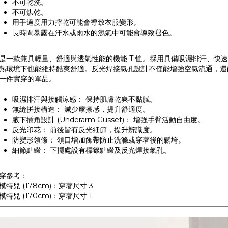
不可乾洗。
不可烘乾。
用手過度用力擰乾可能會導致衣服變形。
長時間暴露在汗水或雨水的濕氣中可能會導致褪色。
是一款兼具輕量、舒適與透氣性能的機能 T 恤。採用具備吸濕排汗、快
熱環境下也能維持酷爽舒適。反光焊接氣孔設計不僅能增強空氣流通，還
一件實穿的單品。
吸濕排汗與接觸涼感： 保持肌膚乾爽不黏膩。
無縫拼接構造： 減少摩擦感，提升舒適度。
腋下插角設計 (Underarm Gusset)： 增強手臂活動自由度。
反光印花： 前後皆有反光細節，提升辨識度。
防變形領條： 領口增加飾帶防止洗滌或穿著後的鬆垮。
細節點綴： 下擺處設有標籤點綴及反光焊接氣孔。
穿參考：
模特兒 (178cm)：穿著尺寸 3
模特兒 (170cm)：穿著尺寸 1