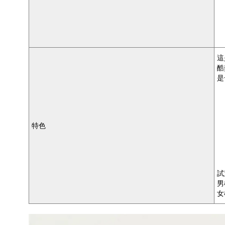
這
酷
是
特色
試
男
女