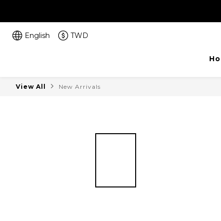
English
TWD
Ho
View All
New Arrivals