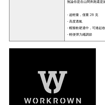
無論你是在山間奔跑還是
- 超輕量，僅重 28 克
- 高度透氣
- 帽簷軟硬適中，可捲起
- 輕便彈力繩調節