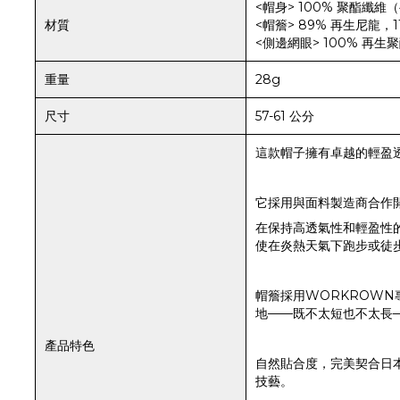
<帽身> 100% 聚酯纖維
材質
<帽簷> 89% 再生尼龍，1
<側邊網眼> 100% 再生
重量
28g
尺寸
57-61 公分
這款帽子擁有卓越的輕盈
它採用與面料製造商合作開發
在保持高透氣性和輕盈性
使在炎熱天氣下跑步或徒
帽簷採用WORKROW
地——既不太短也不太長
產品特色
自然貼合度，完美契合日
技藝。