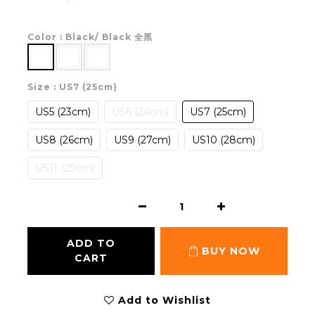
Color
: Black/ Black 全黑
Size
: US7 (25cm)
US5 (23cm)
US6 (24cm)
US7 (25cm)
US8 (26cm)
US9 (27cm)
US10 (28cm)
US11 (29cm)
ADD TO
BUY NOW
CART
Add to Wishlist