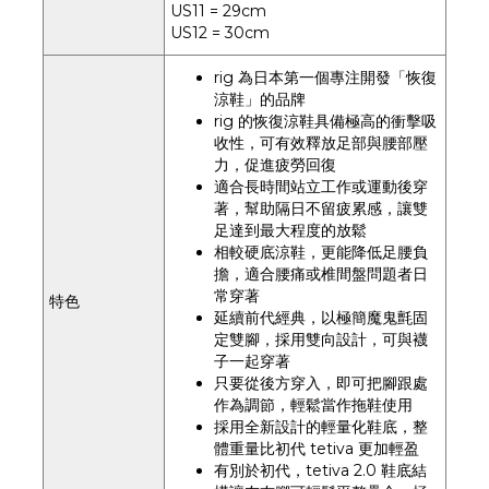
US11 = 29cm
US12 = 30cm
rig 為日本第一個專注開發「恢復
涼鞋」的品牌
rig 的恢復涼鞋具備極高的衝擊吸
收性，可有效釋放足部與腰部壓
力，促進疲勞回復
適合長時間站立工作或運動後穿
著，幫助隔日不留疲累感，讓雙
足達到最大程度的放鬆
相較硬底涼鞋，更能降低足腰負
擔，適合腰痛或椎間盤問題者日
常穿著
特色
延續前代經典，以極簡魔鬼氈固
定雙腳，採用雙向設計，可與襪
子一起穿著
只要從後方穿入，即可把腳跟處
作為調節，輕鬆當作拖鞋使用
採用全新設計的輕量化鞋底，整
體重量比初代 tetiva 更加輕盈
有別於初代，tetiva 2.0 鞋底結