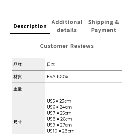
Additional
Shipping &
Description
details
Payment
Customer Reviews
品牌
日本
材質
EVA 100%
重量
US5 = 23cm
US6 = 24cm
US7 = 25cm
US8 = 26cm
尺寸
US9 = 27cm
US10 = 28cm