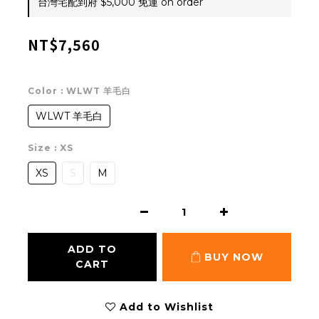
台灣宅配到府 $5,000 免運 on order
NT$7,560
Color
: WLWT 羊毛白
WLWT 羊毛白
Size
: XS
XS
S
M
ADD TO
BUY NOW
CART
Add to Wishlist