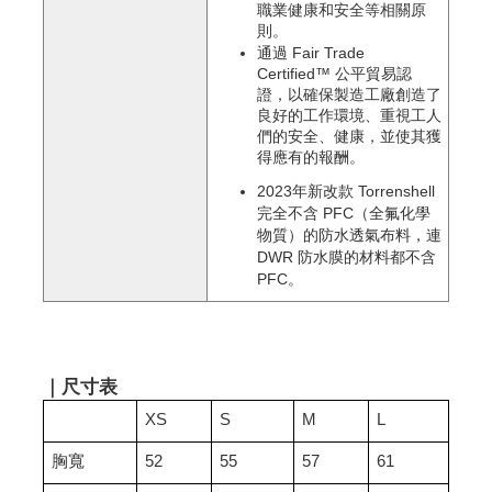
職業健康和安全等相關原
則。
通過 Fair Trade 
Certified™ 公平貿易認
證，以確保製造工廠創造了
良好的工作環境、重視工人
們的安全、健康，並使其獲
得應有的報酬。
2023年新改款 Torrenshell 
完全不含 PFC（全氟化學
物質）的防水透氣布料，連 
DWR 防水膜的材料都不含 
PFC。
｜尺寸表
XS
S
M
L
胸寬
52
55
57
61