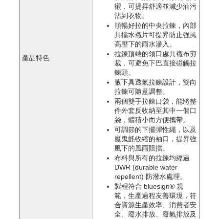
襯，可提昇舒適並減少油污
沾到衣物。
順暢好拉的中央拉鍊，內部
具擋水襯片可提昇防止強風
高壓下的雨水滲入。
拉鍊頂端的領口處具襯布剪
產品特色
裁，可避免下巴直接碰觸拉
鍊頭。
腋下具透氣拉鍊設計，雙向
拉鍊可隨意調整。
兩個雙手拉鍊口袋，能將整
件外套反收納至其中一個口
袋，體積小而方便攜帶。
可調節的下擺彈性繩，以及
魔鬼氈收縮的袖口，提昇強
風下的風雨阻擋。
布料與所有的拉鍊均經過 
DWR (durable water 
repellent) 防潑水處理。
製程符合 bluesign® 規
範，生產過程友善環境，符
合資源生產效率、消費者安
全、廢水排放、廢氣排放及