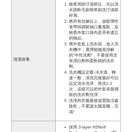
檢查局部汙漬部位，先以清
水跟軟毛刷簡單刷洗汙漬跟
碎屑。
將所有拉鍊拉上，放鬆彈性
束帶與調鬆袖口魔鬼氈，並
檢查外套口袋內是否有遺忘
的物品。
將外套套上洗衣袋，放入洗
衣機中，選擇能徹底溶解
的"中性洗劑"，不要使用含
清潔保養
有漂白劑和柔軟精的洗衣
劑。
洗衣機設定暖-冷水溫、轉
速一般，清洗完後最好可以
設定清水洗淨，再洗1-2
次，這樣可以把外套表面殘
留的洗衣劑洗淨。
洗淨的衣服最後放置陰涼處
陰乾，不要讓太陽直曬，完
成!
採用 3-layer H2No® 