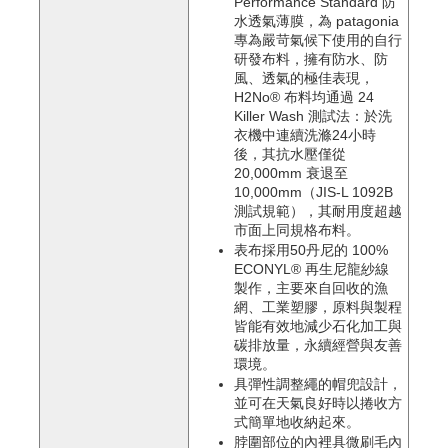
Performance Standard 防
水透氣薄膜，為 patagonia 
專為嚴苛氣候下使用的自行
研發布料，擁有防水、防
風、透氣的極佳表現，
H2No® 布料均通過 24 
Killer Wash 測試法：於洗
衣機中連續洗滌24小時
後，其抗水壓僅從 
20,000mm 衰退至 
10,000mm（JIS-L 1092B
測試規範），其耐用度超越
市面上同規格布料。
表布採用50丹尼的 100% 
ECONYL® 再生尼龍紗線
製作，主要來自回收的漁
網、工業塑膠，原料與製程
皆能有效地減少石化加工與
碳排放量，永續經營與友善
環境。
具彈性調整繩的帽兜設計，
並可在天氣良好時以捲收方
式簡單地收納起來。
脖圍部位的內裡具微刷毛內