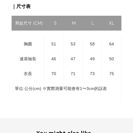
｜尺寸表
男款尺寸 (CM)
S
M
L
XL
胸圍
51
53
58
64
連肩袖長
46
47
49
50
衣長
70
71
73
75
單位:公分(cm) ※實際測量可能會有1〜3cm的誤差
You might also like...