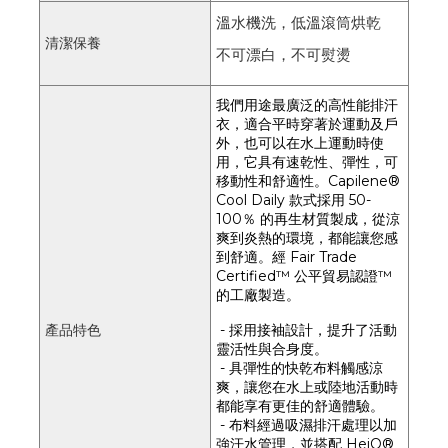
溫水機洗，低溫滾筒烘乾
清潔保養
不可漂白，不可熨燙
我們用途最廣泛的高性能排汗
衣，適合平時穿著於運動及戶
外，也可以在水上運動時使
用，它具有速乾性、彈性，可
移動性和舒適性。Capilene®
Cool Daily 款式採用 50-
100％ 的再生材質製成，從涼
爽到炎熱的環境，都能讓您感
到舒適。經 Fair Trade
Certified™ 公平貿易認證™
的工廠製造。
- 採用接袖設計，提升了活動
產品特色
靈活性與合身度。
- 具彈性的快乾布料觸感涼
爽，讓您在水上或陸地活動時
都能享有更佳的舒適體驗。
- 布料經過吸濕排汗處理以加
強汗水管理，並搭配 HeiQ®