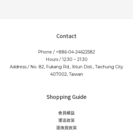
Contact
Phone / +886-04-24622582
Hours / 12:30 ~ 21:30
Address / No. 82, Fukang Rd., Xitun Dist., Taichung City
407002, Taiwan
Shopping Guide
會員權益
運送政策
退換貨政策