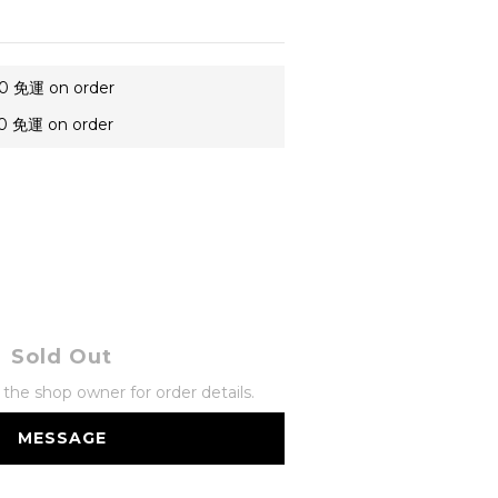
免運 on order
免運 on order
Sold Out
he shop owner for order details.
MESSAGE