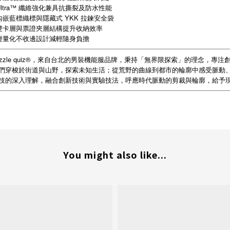
 Ultra™ 纖維強化兼具抗撕裂及防水性能
 內嵌藍標織標與隱藏式 YKK 拉鍊安全袋
 雙卡層與票證夾層結構提升收納效率
 輕量化不收邊設計減輕隨身負擔
ozzle quiz®，來自台北的男裝機能服品牌，秉持「無界限探索」的理念，專
們穿梭於街道與山野，探索未知生活；從荒野的曲線到都市的輪廓中感受脈動
技的深入理解，融合創新技術與實驗技法，呼應時代脈動的剪裁與輪廓，給予
You might also like...