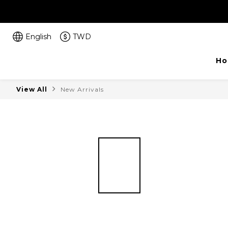
English
TWD
Ho
View All
New Arrivals