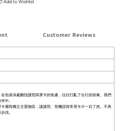
Add to Wishlist
ent
Customer Reviews
，在包袋深處翻找護照與票卡的焦慮，往往打亂了出行的節奏。我們
身夾中。
雙卡層與獨立主置物區，讓護照、登機證與常用卡片一目了然。不再
容步伐。