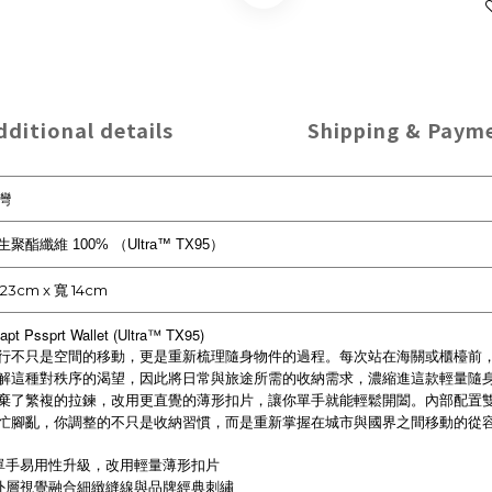
dditional details
Shipping & Paym
灣
生
聚酯纖維
100% （Ultra™ TX95）
23cm x 寬 14cm
apt Pssprt Wallet (Ultra™ TX95)
行不只是空間的移動，更是重新梳理隨身物件的過程。每次站在海關或櫃檯前
解這種對秩序的渴望，因此將日常與旅途所需的收納需求，濃縮進這款輕量隨
棄了繁複的拉鍊，改用更直覺的薄形扣片，讓你單手就能輕鬆開闔。內部配置
忙腳亂，你調整的不只是收納習慣，而是重新掌握在城市與國界之間移動的從
 單手易用性升級，改用輕量薄形扣片
 外層視覺融合細緻縫線與品牌經典刺繡