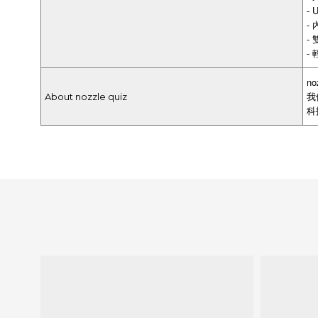
-
-
-
-
n
我
About nozzle quiz
科