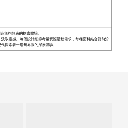
注創造無拘無束的探索體驗。
、汲取靈感。每個設計細節考量實際活動需求，每種面料結合對前沿
現代探索者一場無界限的探索體驗。