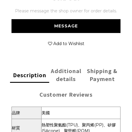
Please message the shop owner for order details.
MESSAGE
Add to Wishlist
Additional
Shipping &
Description
details
Payment
Customer Reviews
品牌
美國
熱塑性聚氨酯(TPU)、聚丙烯(PP)、矽膠
材質
(Silicone)、聚甲醛(POM)