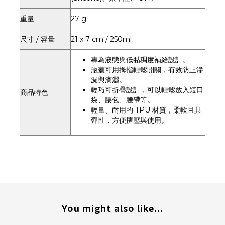
重量
27 g
尺寸 / 容量
21 x 7 cm / 250ml
專為液態與低黏稠度補給設計。
瓶蓋可用拇指輕鬆開關，有效防止滲
漏與滴灑。
輕巧可折疊設計，可以輕鬆放入短口
商品特色
袋、腰包、腰帶等。
輕量、耐用的 TPU 材質，柔軟且具
彈性，方便擠壓與使用。
You might also like...