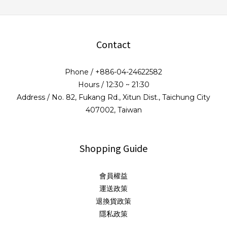
Contact
Phone / +886-04-24622582
Hours / 12:30 ~ 21:30
Address / No. 82, Fukang Rd., Xitun Dist., Taichung City
407002, Taiwan
Shopping Guide
會員權益
運送政策
退換貨政策
隱私政策