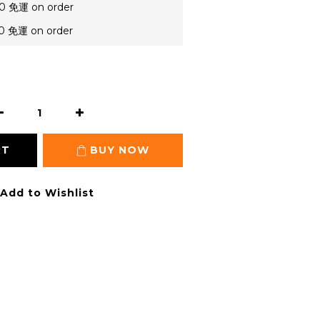
免運 on order
免運 on order
RT
BUY NOW
Add to Wishlist