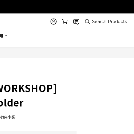
Search Products
BUY NOW
知
 WORKSHOP]
older
收納小袋