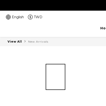
English
TWD
Ho
View All
New Arrivals