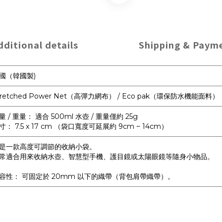
dditional details
Shipping & Paym
國（韓國製)
tretched Power Net（高彈力網布） / Eco pak（環保防水機能面料）
量 / 重量： 適合 500ml 水壺 / 重量僅約 25g
寸： 7.5 x 17 cm （袋口寬度可延展約 9cm ~ 14cm）
是一款高度可調節的收納小袋。
常適合用來收納水壺、智慧型手機、護目鏡或太陽眼鏡等隨身小物品。
容性： 可固定於 20mm 以下的織帶（背包肩帶織帶）。