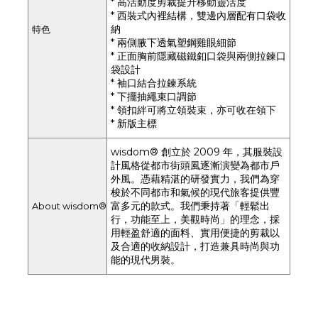
* 高活動度剪裁提升移動靈活度
* 西裝式內裡結構，雙邊內層配有口袋收
納
特色
* 兩側腋下透氣塑鋼雞眼細節
* 正面胸前隱藏磁鐵釦口袋與兩側拉鍊口
袋設計
* 袖口結合拉鍊系統
* 下擺抽繩束口調節
* 領扣絆可將立領裝束，亦可收在領下
* 新版主標
wisdom® 創立於 2009 年，其服裝設
計風格從都市街頭風逐漸演變為都市戶
外風。憑藉精湛的研發實力，我們為穿
梭於不同都市和氣候的現代旅客提供豐
富多元的款式。我們秉持著「輕鬆出
About
wisdom®
行，功能至上，美觀時尚」的理念，採
用輕盈舒適的面料、實用便捷的剪裁以
及合適的收納設計，打造兼具時尚與功
能的現代男裝。