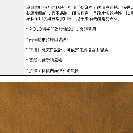
聚酯纖維搭配強捻紗，打造「仿麻料」的清爽質感。捨去
捻聚酯纖維，
具不易皺、耐洗耐穿，具疏水快乾特性，以
布料耐用度與日常實用性，是未來的機能趨勢布料。
* POLO領半門襟拉鍊設計，套頭著用
* 兩個隱形拉鍊口袋設計
* 下擺抽繩束口設計，可依穿搭風格自由變換
* 寬鬆剪裁鬆弛風格
* 拼接面料俱四面彈和透氣性