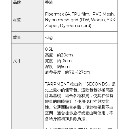
品牌
香港
Fibermax 64, TPU film, PVC Mesh,
材質
Nylon mesh grid (ITW, Woojin, YKK
Zipper, Dyneema cord)
重量
43g
0.5L
高度：約20cm
尺寸
寬度：約16cm
深度：約5cm
肩帶長度：約78~127cm
TARPMENT 推出的「SECONDS」是
史上最小的側背包。這款包包以極簡設
計為基礎，結合各種材質，使其在保持
輕量的同時提升了使用便利性與功能
性。它薄而貼合身體，便於攜帶且不占
空間，適合徒步旅行或登山時使用，不
會給身體增加多餘負擔。