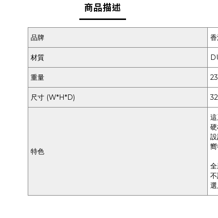
商品描述
品牌
香
材質
DU
重量
2
尺寸 (W*H*D)
32
這
硬
設
嚮
特色
全
不
選