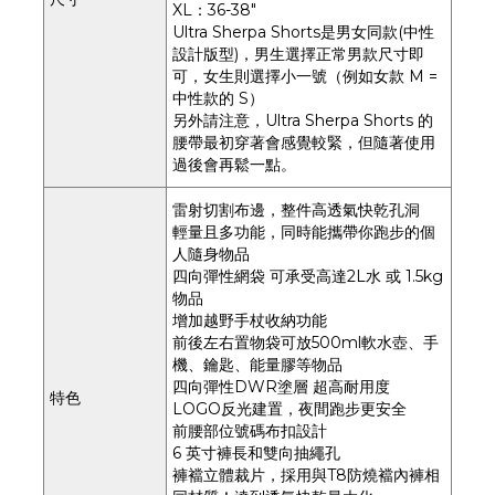
XL：36-38"
Ultra Sherpa Shorts是男女同款(中性
設計版型)，男生選擇正常男款尺寸即
可，女生則選擇小一號（例如女款 M =
中性款的 S）
另外請注意，Ultra Sherpa Shorts 的
腰帶最初穿著會感覺較緊，但隨著使用
過後會再鬆一點。
雷射切割布邊，整件高透氣快乾孔洞
輕量且多功能，同時能攜帶你跑步的個
人隨身物品
四向彈性網袋 可承受高達2L水 或 1.5kg
物品
增加越野手杖收納功能
前後左右置物袋可放500ml軟水壺、手
機、鑰匙、能量膠等物品
四向彈性DWR塗層 超高耐用度
特色
LOGO反光建置，夜間跑步更安全
前腰部位號碼布扣設計
6 英寸褲長和雙向抽繩孔
褲襠立體裁片，採用與T8防燒襠內褲相