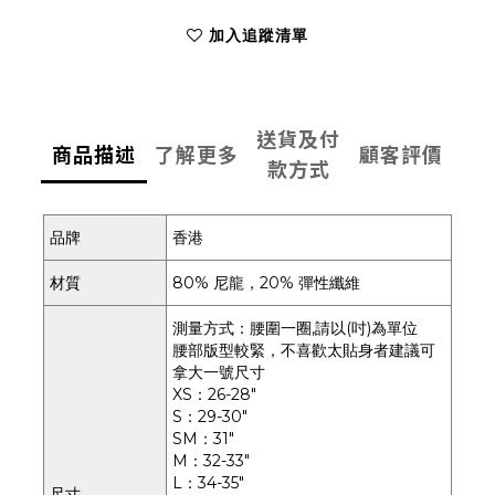
加入追蹤清單
送貨及付
商品描述
了解更多
顧客評價
款方式
品牌
香港
材質
80% 尼龍，20% 彈性纖維
測量方式：腰圍一圈,請以(吋)為單位
腰部版型較緊，不喜歡太貼身者建議可
拿大一號尺寸
XS：26-28"
S：29-30"
SM：31"
M：32-33"
L：34-35"
尺寸