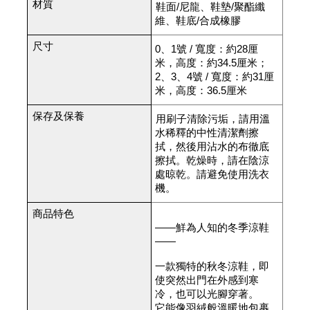
材質
鞋面/尼龍、鞋墊/聚酯纖
維、鞋底/合成橡膠
尺寸
0、1號 / 寬度：約28厘
米，高度：約34.5厘米；
2、3、4號 / 寬度：約31厘
米，高度：36.5厘米
保存及保養
用刷子清除污垢，請用溫
水稀釋的中性清潔劑擦
拭，然後用沾水的布徹底
擦拭。乾燥時，請在陰涼
處晾乾。請避免使用洗衣
機。
商品特色
——鮮為人知的冬季涼鞋
——
一款獨特的秋冬涼鞋，即
使突然出門在外感到寒
冷，也可以光腳穿著。
它能像羽絨般溫暖地包裹