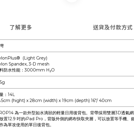
了解更多
送貨及付款方式
灣
lonPlus® (Light Grey)
lon Spandex, 3-D mesh
料防水性能：3000mm H₂O
5g
量：14L
.5cm (hight) x 28cm (width) x 19cm (depth) 16"/ 40cm
ROP14 為一款外型如水滴狀的輕量日用後背包。背帶採用雙層3D透氣
放置12.9 吋的iPad Pro，背版外側的網布快取夾層，可以放置等
作為單攻使用的單日後背包。