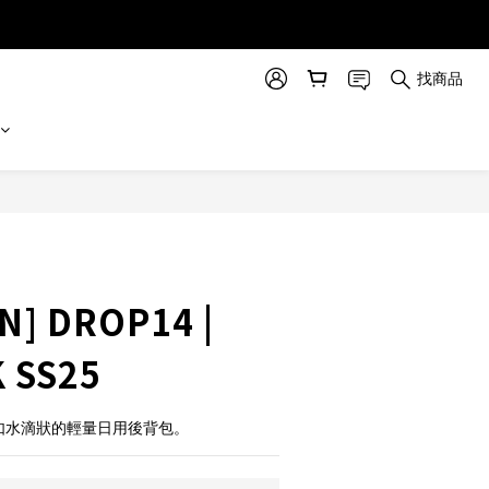
找商品
立即購買
N] DROP14 |
 SS25
型如水滴狀的輕量日用後背包。