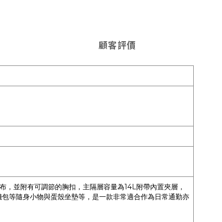
顧客評價
網布，並附有可調節的胸扣，主隔層容量為14L附帶內置夾層，
手機、錢包等隨身小物與蛋殼坐墊等，是一款非常適合作為日常通勤亦