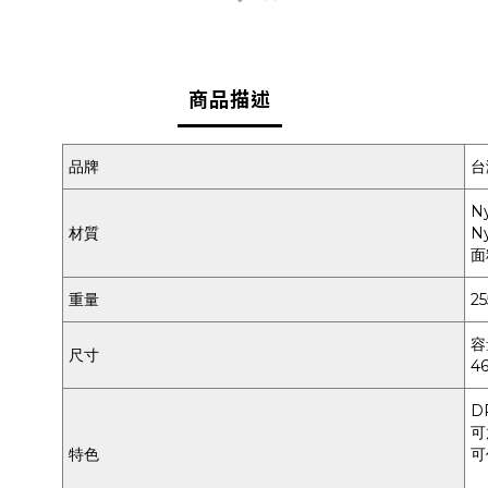
商品描述
品牌
台
Ny
材質
Ny
面
重量
25
容
尺寸
46
D
可
特色
可