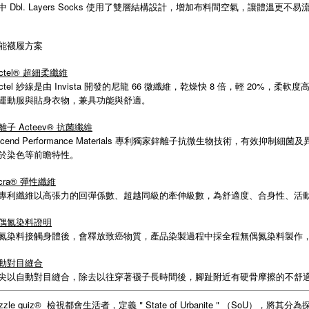
中 Dbl. Layers Socks 使用了雙層結構設計，增加布料間空氣，讓體溫更
能襪履方案
actel® 超細柔纖維
actel 紗線是由 Invista 開發的尼龍 66 微纖維，乾燥快 8 倍，輕 20%
運動服與貼身衣物，兼具功能與舒適。
離子 Acteev® 抗菌纖維
scend Performance Materials 專利獨家鋅離子抗微生物技術，
於染色等前瞻特性。
ycra® 彈性纖維
專利纖維以高張力的回彈係數、超越同級的牽伸級數，為舒適度、合身性、活
偶氮染料證明
氮染料接觸身體後，會釋放致癌物質，產品染製過程中採全程無偶氮染料製作
動對目縫合
尖以自動對目縫合，除去以往穿著襪子長時間後，腳趾附近有硬骨摩擦的不舒
ozzle quiz® 檢視都會生活者，定義＂State of Urbanite＂（SoU），