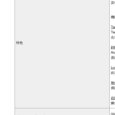
其
機
T
T
合
特色
鋅
A
易
L
此
無
偶
自
腳
n