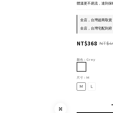
體溫更不易流，達到保
全店，台灣超商取貨 $
全店，台灣宅配到府 $
NT$368
NT$4
顏色
: Grey
尺寸
: M
M
L