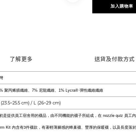
加入購物車
了解更多
送貨及付款方式
灣
2% 聚丙烯腈纖維、7% 尼龍纖維、1% Lycra® 彈性纖維纖維
(23.5~25.5 cm) / L (26~29 cm)
初是提供員工宿舍用的襪品，由不同機能的襪子所組成，在 nozzle quiz 員工內
orm Kit 內含有3件襪款，有著輕薄腳感的蜂巢襪、豐厚的保暖襪，以及長度