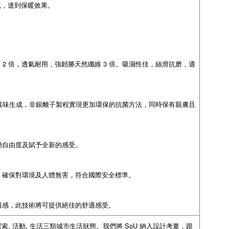
不易流，達到保暖效果。
，柔軟度高 2 倍，透氣耐用，強韌勝天然纖維 3 倍。吸濕性佳，絲滑抗磨，適
有效抑制細菌及異味生成，非銀離子製程實現更加環保的抗菌方法，同時保有親膚且
動自由度及賦予全新的感受。
，確保對環境及人體無害，符合國際安全標準。
適感，此技術將可提供絕佳的舒適感受。
將其分為探索, 活動, 生活三類城市生活狀態。我們將 SoU 納入設計考量，跟