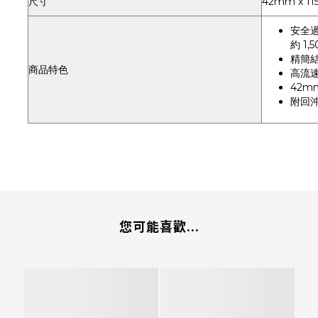
尺寸
42mm x 1
安全過
約 1
精簡
商品特色
高流速
42mm
附回
您可能喜歡...