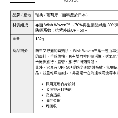
品牌 / 產地
瑞典 / 葡萄牙（面料產於日本）
材質組成
布面 Wish Woven™ （70%再生聚酯纖維,30
防曬系數：抗紫外線UPF 50＋
重量
132g
簡單又舒適的套頭衫。 Wish Woven™ 是一種由
商品簡介
的面料，手感像棉，具有雙向拉伸靈活性，透氣耐
合徒步旅行、露營、旅行和街頭穿著。
此外，它具有 UPF 50+ 的紫外線防護指數，無需
品，並且乾燥速度快，非常適合在海邊或河流等水
採用寬鬆合身設計
吸濕排汗且快乾
高度透氣
彈性柔軟
可回收