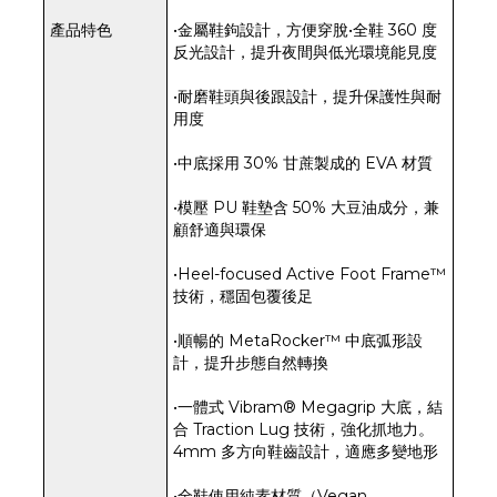
產品特色
•金屬鞋鉤設計，方便穿脫•全鞋 360 度
反光設計，提升夜間與低光環境能見度
•耐磨鞋頭與後跟設計，提升保護性與耐
用度
•中底採用 30% 甘蔗製成的 EVA 材質
•模壓 PU 鞋墊含 50% 大豆油成分，兼
顧舒適與環保
•Heel-focused Active Foot Frame™
技術，穩固包覆後足
•順暢的 MetaRocker™ 中底弧形設
計，提升步態自然轉換
•一體式 Vibram® Megagrip 大底，結
合 Traction Lug 技術，強化抓地力。
4mm 多方向鞋齒設計，適應多變地形
•全鞋使用純素材質（Vegan