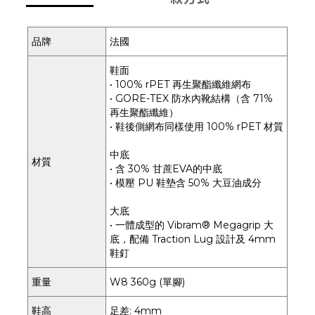
品牌
法國
鞋面
• 100% rPET 再生聚酯纖維網布
• GORE-TEX 防水內靴結構（含 71%
再生聚酯纖維）
• 鞋後側網布同樣使用 100% rPET 材質
中底
材質
• 含 30% 甘蔗EVA的中底
• 模壓 PU 鞋墊含 50% 大豆油成分
大底
• 一體成型的 Vibram® Megagrip 大
底，配備 Traction Lug 設計及 4mm
鞋釘
重量
W8 360g (單腳)
鞋高
足差: 4mm