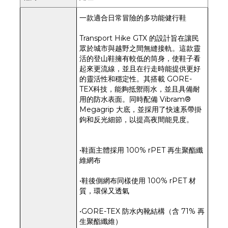
一款適合日常冒險的多功能健行鞋
Transport Hike GTX 的設計旨在讓民
眾於城市與越野之間無縫接軌。這款靈
活的登山鞋擁有較低的筒身，使鞋子看
起來更流線，並且在行走時能提供更好
的靈活性和穩定性。其搭載 GORE-
TEX科技，能夠抵禦雨水，並且具備耐
用的防水表面。同時配備 Vibram®
Megagrip 大底，並採用了快速系帶掛
鉤和反光細節，以提高夜間能見度。
•鞋面主體採用 100% rPET 再生聚酯纖
維網布
•鞋後側網布同樣使用 100% rPET 材
質，環保又透氣
•GORE-TEX 防水內靴結構（含 71% 再
生聚酯纖維）