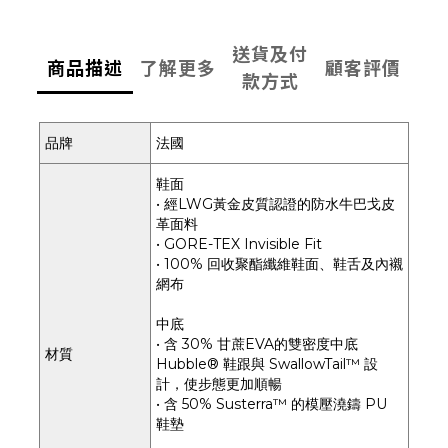
送貨及付
商品描述
了解更多
顧客評價
款方式
品牌
法國
鞋面
• 經LWG黃金皮質認證的防水牛巴戈皮
革面料
• GORE-TEX Invisible Fit
• 100% 回收聚酯纖維鞋面、鞋舌及內襯
網布
中底
• 含 30% 甘蔗EVA的雙密度中底
材質
Hubble® 鞋跟與 SwallowTail™ 設
計，使步態更加順暢
• 含 50% Susterra™ 的模壓澆鑄 PU
鞋墊